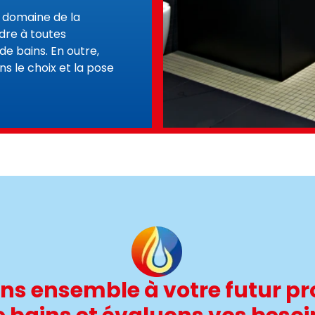
e domaine de la
re à toutes
 bains. En outre,
 le choix et la pose
ns ensemble à votre futur pro