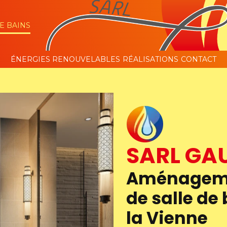
E BAINS
ÉNERGIES RENOUVELABLES
RÉALISATIONS
CONTACT
SARL GA
Aménageme
de salle de
la Vienne