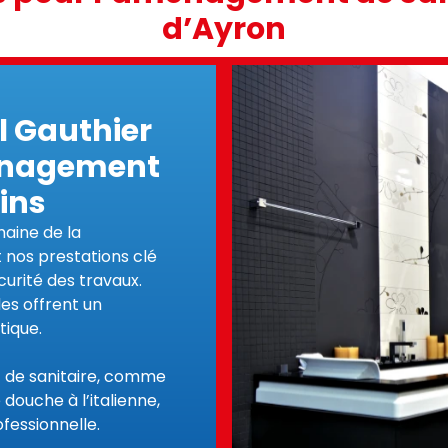
d’Ayron
rl Gauthier
ménagement
ains
aine de la
 nos prestations clé
curité des travaux.
es offrent un
tique.
t de sanitaire, comme
douche à l’italienne,
fessionnelle.